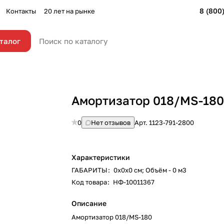
8 (800
Контакты
20 лет на рынке
талог
Амортизатор 018/MS-18
0
Нет отзывов
Арт.
1123-791-2800
Характеристики
ГАБАРИТЫ
:
0х0х0 см; Объём - 0 м3
Код товара
:
НФ-10011367
Описание
Амортизатор 018/MS-180