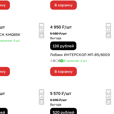
ину
В корзину
шт
4 950 ₽/
шт
5 080 ₽/
шт
DCK KMQ65K
Выгода
наличии: 9
шт
130 рублей
Лобзик ИНТЕРСКОЛ МП-85/600Э
0
0
В наличии: 2
шт
ину
В корзину
шт
5 570 ₽/
шт
6 090 ₽/
шт
Выгода
лей
520 рублей