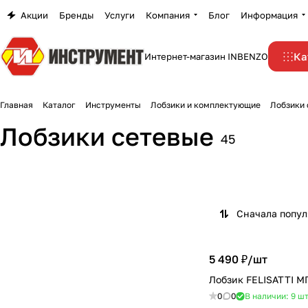
Акции
Бренды
Услуги
Компания
Блог
Информация
Ка
Интернет-магазин INBENZO
Главная
Каталог
Инструменты
Лобзики и комплектующие
Лобзики 
Лобзики сетевые
45
Сначала попу
5 490 ₽/
шт
Лобзик FELISATTI М
0
0
В наличии: 9
ш