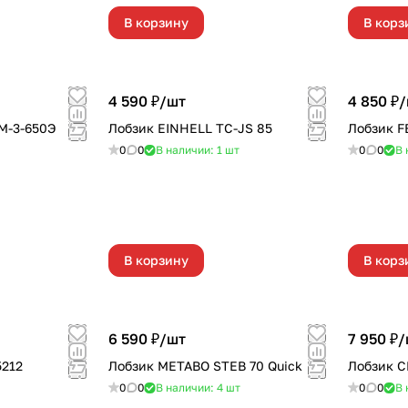
В корзину
В корз
4 590 ₽/
шт
4 850 ₽/
М-3-650Э
Лобзик EINHELL TC-JS 85
Лобзик F
0
0
В наличии: 1
шт
0
0
В 
В корзину
В корз
6 590 ₽/
шт
7 950 ₽/
212
Лобзик METABO STEB 70 Quick
Лобзик 
0
0
В наличии: 4
шт
0
0
В 