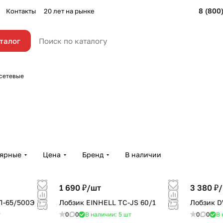
8 (800
Контакты
20 лет на рынке
талог
сетевые
лярные
Цена
Бренд
В наличии
1 690 ₽/
шт
3 380 ₽/
П-65/500Э
Лобзик EINHELL TC-JS 60/1
Лобзик D
т
0
0
В наличии: 5
шт
0
0
В 