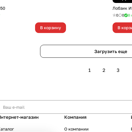
650
Лобзик 
т
0
0
В 
В корзину
В корз
Загрузить еще
1
2
3
Интернет-магазин
Компания
аталог
О компании