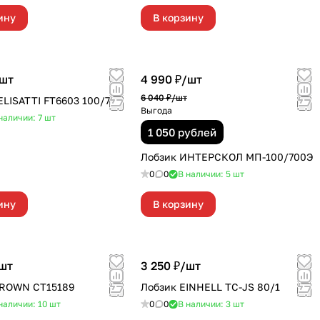
ину
В корзину
шт
4 990 ₽/
шт
6 040 ₽/
шт
ELISATTI FT6603 100/710
Выгода
наличии: 7
шт
1 050 рублей
Лобзик ИНТЕРСКОЛ МП-100/700Э
0
0
В наличии: 5
шт
ину
В корзину
шт
3 250 ₽/
шт
CROWN CT15189
Лобзик EINHELL TC-JS 80/1
наличии: 10
шт
0
0
В наличии: 3
шт