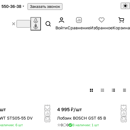
) 550-36-38
Заказать звонок
Войти
Сравнение
Избранное
Корзина
шт
4 995 ₽/
шт
WT STS05-55 DV
Лобзик BOSCH GST 65 B
наличии: 6
шт
0
0
В наличии: 1
шт