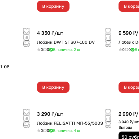
В корзину
В корз
4 350 ₽/
шт
9 590 ₽/
Лобзик DWT STS07-100 DV
Лобзик 
0
0
В наличии: 2
шт
0
0
В 
1-08
т
В корзину
В корз
3 290 ₽/
шт
2 990 ₽/
3 040 ₽/
шт
Лобзик FELISATTI МП-55/500Э
Выгода
0
0
В наличии: 4
шт
50 руб