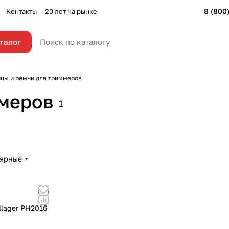
8 (800
Контакты
20 лет на рынке
талог
цы и ремни для триммеров
ммеров
1
лярные
llager PH2016