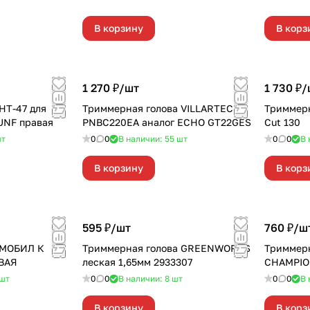
В корзину
В корз
1 270 ₽/
шт
1 730 ₽/
HT-47 для
Триммерная голова VILLARTEC
Триммерн
UNF правая
PNBC220EA аналог ECHO GT22GES
Cut 130
т
0
0
В наличии: 55
шт
0
0
В 
В корзину
В корз
595 ₽/
шт
760 ₽/
ш
 МОБИЛ К
Триммерная голова GREENWORKS
Триммерн
ЕВАЯ
леская 1,65мм 2933307
CHAMPI
шт
0
0
В наличии: 8
шт
0
0
В 
В корзину
В корз