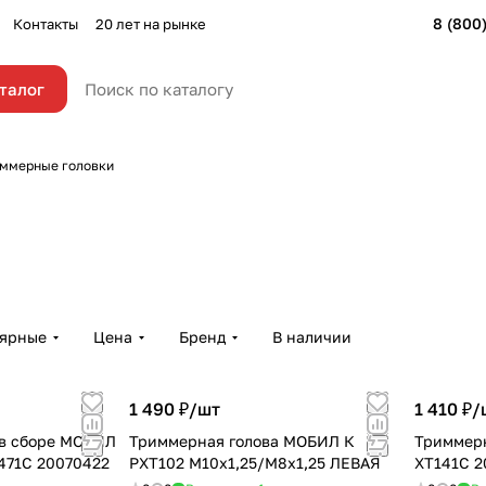
8 (800
Контакты
20 лет на рынке
талог
ммерные головки
лярные
Цена
Бренд
В наличии
1 490 ₽/
шт
1 410 ₽/
 в сборе МОБИЛ
Триммерная голова МОБИЛ К
Триммер
471С 20070422
РХТ102 М10х1,25/М8х1,25 ЛЕВАЯ
ХТ141С 