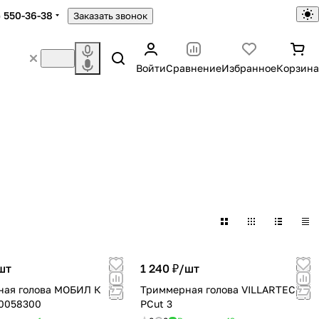
) 550-36-38
Заказать звонок
Войти
Сравнение
Избранное
Корзина
шт
1 240 ₽/
шт
ная голова МОБИЛ К
Триммерная голова VILLARTEC
20058300
PCut 3