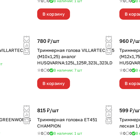
0
0
В наличии: 1
шт
0
0
В 
В корзину
В корз
780 ₽/
шт
960 ₽/
ш
VILLARTEC A-
Триммерная голова VILLARTEC Т35
Триммерн
(М10х1,25) аналог
(М12х1,75
HUSQVARNA:125L,125R,323L,323LD
HUSQVARN
т
0
0
В наличии: 7
шт
0
0
В 
В корзину
В корз
815 ₽/
шт
599 ₽/
ш
а GREENWORKS
Триммерная головка ET451
Триммер
CHAMPION
леская 1
т
0
0
В наличии: 1
шт
0
0
В 