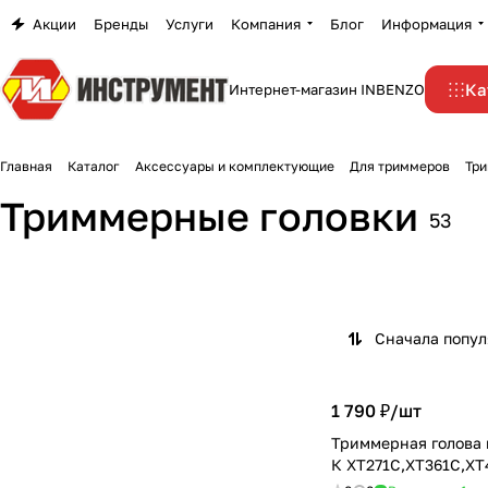
Акции
Бренды
Услуги
Компания
Блог
Информация
Ка
Интернет-магазин INBENZO
Главная
Каталог
Аксессуары и комплектующие
Для триммеров
Три
Триммерные головки
53
Сначала попу
1 790 ₽/
шт
Триммерная голова
К ХТ271С,ХТ361С,ХТ