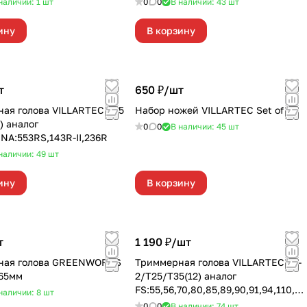
наличии: 1
шт
0
0
В наличии: 43
шт
ину
В корзину
т
650 ₽/
шт
ая голова VILLARTEC Т35
Набор ножей VILLARTEC Set of 12
) аналог
0
0
В наличии: 45
шт
A:553RS,143R-II,236R
наличии: 49
шт
ину
В корзину
т
1 190 ₽/
шт
ная голова GREENWORKS
Триммерная голова VILLARTEC 26-
,65мм
2/Т25/Т35(12) аналог
FS:55,56,70,80,85,89,90,91,94,110,12
наличии: 8
шт
0,130,131
0
0
В наличии: 74
шт