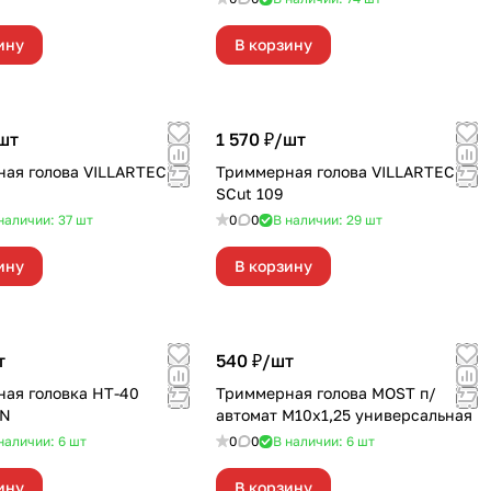
ину
В корзину
шт
1 570 ₽/
шт
ая голова VILLARTEC A-
Триммерная голова VILLARTEC
SCut 109
наличии: 37
шт
0
0
В наличии: 29
шт
ину
В корзину
т
540 ₽/
шт
ая головка HT-40
Триммерная голова MOST п/
ON
автомат М10х1,25 универсальная
наличии: 6
шт
0
0
В наличии: 6
шт
ину
В корзину