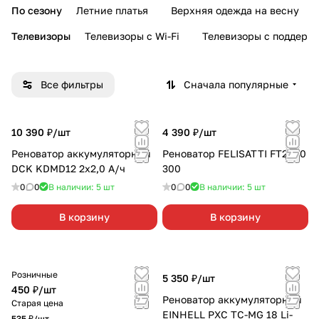
По сезону
Летние платья
Верхняя одежда на весну
Телевизоры
Телевизоры с Wi-Fi
Телевизоры с поддерж
Все фильтры
Сначала популярные
10 390 ₽/
шт
4 390 ₽/
шт
Реноватор аккумуляторный
Реноватор FELISATTI FT2200
DCK KDMD12 2х2,0 А/ч
300
0
0
В наличии: 5
шт
0
0
В наличии: 5
шт
В корзину
В корзину
Розничные
5 350 ₽/
шт
450 ₽/
шт
Реноватор аккумуляторный
Старая цена
EINHELL PXC TC-MG 18 Li-
535 ₽/
шт