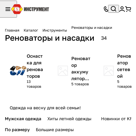
Реноваторы и насадки
Главная
Каталог
Инструменты
Реноваторы и насадки
34
Оснаст
Ренов
Реноват
ка для
атор
ор
ренова
сетев
аккуму
торов
ой
ляторн
13
5
5 товаров
ый
товаров
товаров
Одежда на весну для всей семьи!
Мужская одежда
Хиты летней одежды
Новинки от KMI
По размеру
Большие размеры