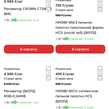
Розничные
9 990 ₽/
шт
730 ₽/
упак
Реноватор CROWN СТ16004
Старая цена
ВМС
960 ₽/
упак
0
0
В наличии: 6
шт
НМЭВУ-65К3 пильное
полотно треугольной формы
HCS (косой зуб) ДИОЛД
0
0
В наличии: 2
упак
В корзину
В корзину
Розничные
Розничные
4 990 ₽/
шт
495 ₽/
упак
Старая цена
Старая цена
8 230 ₽/
шт
685 ₽/
упак
Реноватор ДИОЛД
НМЭВУ-91СН сегментное
МЭВ-0,34МФ
пильное полотно HCS
ДИОЛД
0
0
В наличии: 1
шт
0
0
В наличии: 6
упак