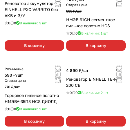
Реноватор аккумуляторный
Старая цена
EINHELL PXC VARRITO без
595 ₽/
шт
АКБ и З/У
НМЭВ-91СН сегментное
0
0
В наличии: 3
шт
пильное полотно HCS
0
0
В наличии: 1
шт
В корзину
В корзину
Розничные
4 890 ₽/
шт
590 ₽/
шт
Реноватор EINHELL TE-MG
Старая цена
200 CE
770 ₽/
шт
0
0
В наличии: 2
шт
Торцовое пильное полотно
НМЭВУ-35П3 HCS ДИОЛД
0
0
В наличии: 2
шт
В корзину
В корзину