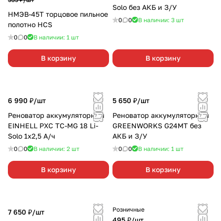
Solo без АКБ и З/У
НМЭВ-45Т торцовое пильное
0
0
В наличии: 3
шт
полотно HCS
0
0
В наличии: 1
шт
В корзину
В корзину
6 990 ₽/
шт
5 650 ₽/
шт
Реноватор аккумуляторный
Реноватор аккумуляторный
EINHELL PXC TC-MG 18 Li-
GREENWORKS G24MT без
Solo 1х2,5 А/ч
АКБ и З/У
0
0
В наличии: 2
шт
0
0
В наличии: 1
шт
В корзину
В корзину
Розничные
7 650 ₽/
шт
495 ₽/
шт