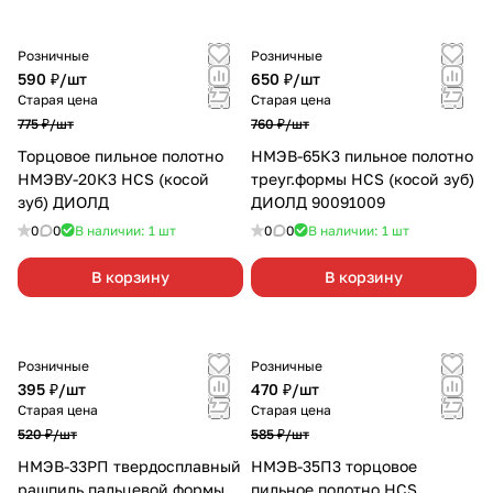
Розничные
Розничные
590 ₽/
шт
650 ₽/
шт
Старая цена
Старая цена
775 ₽/
шт
760 ₽/
шт
Торцовое пильное полотно
НМЭВ-65К3 пильное полотно
НМЭВУ-20К3 HCS (косой
треуг.формы HCS (косой зуб)
зуб) ДИОЛД
ДИОЛД 90091009
0
0
В наличии: 1
шт
0
0
В наличии: 1
шт
В корзину
В корзину
Розничные
Розничные
395 ₽/
шт
470 ₽/
шт
Старая цена
Старая цена
520 ₽/
шт
585 ₽/
шт
НМЭВ-33РП твердосплавный
НМЭВ-35П3 торцовое
рашпиль пальцевой формы
пильное полотно HCS