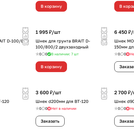
В корзину
В корз
1 995 ₽/
шт
6 450 ₽/
AIT D-100/800
Шнек для грунта BRAIT D-
Шнек MOR
100/800/2 двухзаходный
150мм дл
т
0
0
В наличии: 7
шт
0
0
Не
В корзину
Заказа
3 600 ₽/
шт
2 700 ₽/
-120
Шнек d200мм для ВТ-120
Шнек d90
0
0
Нет в наличии
0
0
Не
Заказать
Заказа