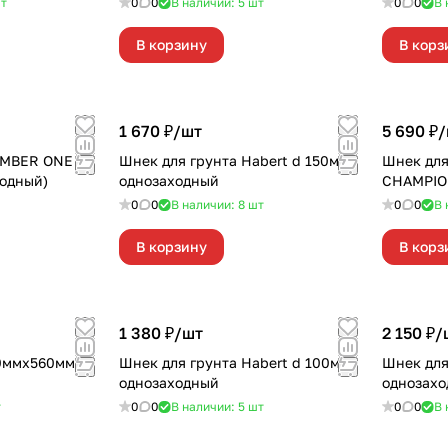
т
0
0
В наличии: 5
шт
0
0
В 
В корзину
В корз
1 670 ₽/
шт
5 690 ₽/
UMBER ONE D-
Шнек для грунта Habert d 150мм
Шнек для
ходный)
однозаходный
CHAMPI
0
0
В наличии: 8
шт
0
0
В 
В корзину
В корз
1 380 ₽/
шт
2 150 ₽/
50ммх560мм
Шнек для грунта Habert d 100мм
Шнек для
однозаходный
однозах
т
0
0
В наличии: 5
шт
0
0
В 