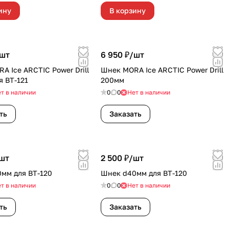
ину
В корзину
шт
6 950 ₽/
шт
A Ice ARCTIC Power Drill
Шнек MORA Ice ARCTIC Power Drill
я ВТ-121
200мм
т в наличии
0
0
Нет в наличии
ть
Заказать
шт
2 500 ₽/
шт
мм для ВТ-120
Шнек d40мм для ВТ-120
т в наличии
0
0
Нет в наличии
ть
Заказать