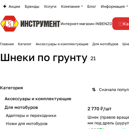
Акции
Бренды
Услуги
Компания
Блог
Информация
Ка
Интернет-магазин INBENZO
Главная
Каталог
Аксессуары и комплектующие
Для мотобуров
Шне
Шнеки по грунту
21
Категория
Сначала попу
Аксессуары и комплектующие
Для мотобуров
2 770 ₽/
шт
Адаптеры и переходники
Шнек (правое враще
мм под дрель (шуру
Ножи для мотобуров