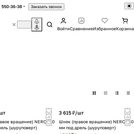
) 550-36-38
Заказать звонок
Войти
Сравнение
Избранное
Корзина
шт
3 615 ₽/
шт
авое вращение) NERO 130
Шнек (правое вращение) NERO 180
рель (шуруповерт)
мм под дрель (шуруповерт)