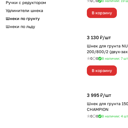
0
0
В наличии: 19
ш
Ручки с редуктором
Удлинители шнека
В корзину
Шнеки по грунту
Шнеки по льду
3 130 ₽/
шт
Шнек для грунта N
200/800/2 (двух-за
0
0
В наличии: 7
шт
В корзину
3 995 ₽/
шт
Шнек для грунта 1
CHAMPION
0
0
В наличии: 4
ш