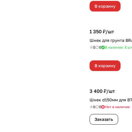
В корзину
1 350 ₽/
шт
Шнек для грунта BR
0
0
В наличии: 8
ш
В корзину
3 400 ₽/
шт
Шнек d150мм для ВТ
0
0
Нет в наличии
Заказать