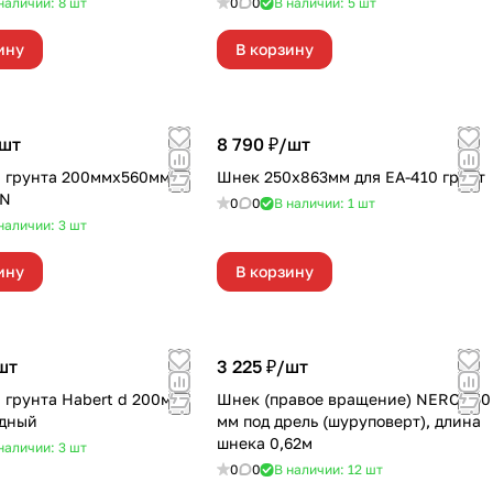
наличии: 8
шт
0
0
В наличии: 5
шт
ину
В корзину
шт
8 790 ₽/
шт
 грунта 200ммх560мм
Шнек 250х863мм для EA-410 грунт
ON
0
0
В наличии: 1
шт
наличии: 3
шт
ину
В корзину
шт
3 225 ₽/
шт
 грунта Habert d 200мм
Шнек (правое вращение) NERO 150
одный
мм под дрель (шуруповерт), длина
шнека 0,62м
наличии: 3
шт
0
0
В наличии: 12
шт