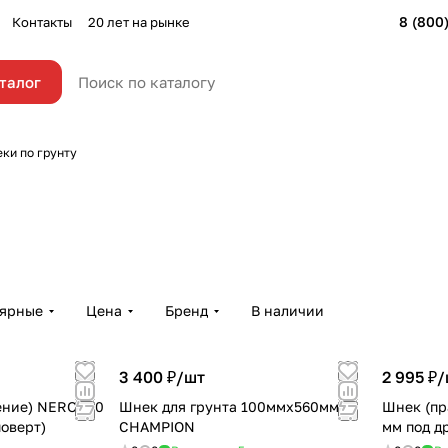
8 (800
Контакты
20 лет на рынке
талог
ки по грунту
лярные
Цена
Бренд
В наличии
3 400 ₽/
шт
2 995 ₽/
ние) NERO 110
Шнек для грунта 100ммх560мм
Шнек (пр
поверт)
CHAMPION
мм под д