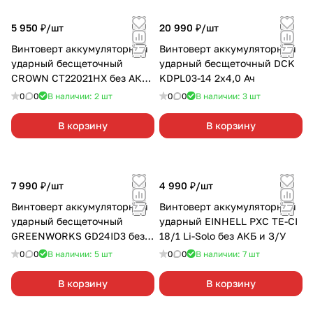
5 950 ₽/
шт
20 990 ₽/
шт
Винтоверт аккумуляторный
Винтоверт аккумуляторный
ударный бесщеточный
ударный бесщеточный DCK
CROWN CT22021HX без АКБ
KDPL03-14 2х4,0 Ач
и З/У
0
0
В наличии: 2
шт
0
0
В наличии: 3
шт
В корзину
В корзину
7 990 ₽/
шт
4 990 ₽/
шт
Винтоверт аккумуляторный
Винтоверт аккумуляторный
ударный бесщеточный
ударный EINHELL PXC TE-CI
GREENWORKS GD24ID3 без
18/1 Li-Solo без АКБ и З/У
АКБ и З/У
0
0
В наличии: 5
шт
0
0
В наличии: 7
шт
В корзину
В корзину