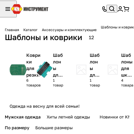
Шаблоны и коври
Главная
Каталог
Аксессуары и комплектующие
Шаблоны и коврики
12
Коври
Шаб
Шаб
Шаб
ки
лон
лон
лоны
для
ы
ы
для
резки
для
для
шкан
6
1
1
4
пер
све
тов
товаров
товар
товар
товара
ено
рле
са
ния
раз
Одежда на весну для всей семьи!
мер
ов
Мужская одежда
Хиты летней одежды
Новинки от KMI
По размеру
Большие размеры