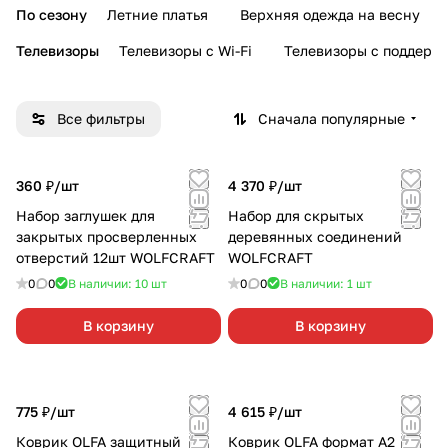
По сезону
Летние платья
Верхняя одежда на весну
Телевизоры
Телевизоры с Wi-Fi
Телевизоры с поддерж
Все фильтры
Сначала популярные
360 ₽/
шт
4 370 ₽/
шт
Набор заглушек для
Набор для скрытых
закрытых просверленных
деревянных соединений
отверстий 12шт WOLFCRAFT
WOLFCRAFT
0
0
В наличии: 10
шт
0
0
В наличии: 1
шт
В корзину
В корзину
775 ₽/
шт
4 615 ₽/
шт
Коврик OLFA защитный
Коврик OLFA формат А2