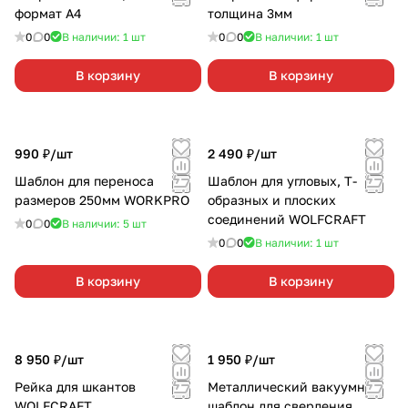
формат А4
толщина 3мм
0
0
В наличии: 1
шт
0
0
В наличии: 1
шт
В корзину
В корзину
990 ₽/
шт
2 490 ₽/
шт
Шаблон для переноса
Шаблон для угловых, Т-
размеров 250мм WORKPRO
образных и плоских
соединений WOLFCRAFT
0
0
В наличии: 5
шт
0
0
В наличии: 1
шт
В корзину
В корзину
8 950 ₽/
шт
1 950 ₽/
шт
Рейка для шкантов
Металлический вакуумный
WOLFCRAFT
шаблон для сверления