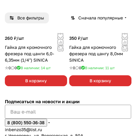
Все фильтры
Сначала популярные
260 ₽/
шт
350 ₽/
шт
Гайка для кромочного
Гайка для кромочного
фрезера под цанги 6,0-
фрезера под цангу 8,0мм
6,35мм (1/4") SINICA
SINICA
0
0
В наличии: 14
шт
0
0
В наличии: 11
шт
В корзину
В корзину
Подписаться
на новости и акции
8 (800) 550-36-38
inbenzo35@list.ru
г. Череповец, ул. Вологодская, д. 50А