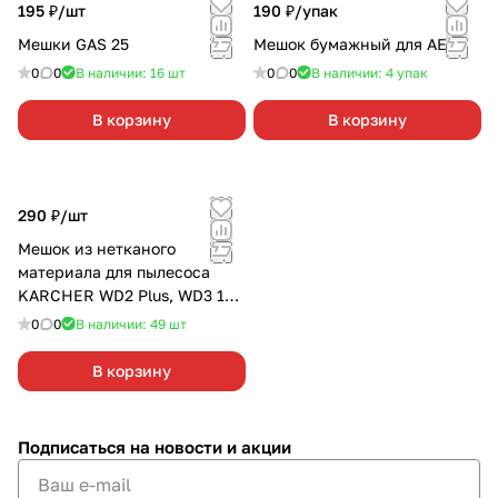
195 ₽/
шт
190 ₽/
упак
Мешки GAS 25
Мешок бумажный для AEG
0
0
В наличии: 16
шт
0
0
В наличии: 4
упак
В корзину
В корзину
290 ₽/
шт
Мешок из нетканого
материала для пылесоса
KARCHER WD2 Plus, WD3 1
шт
0
0
В наличии: 49
шт
В корзину
Подписаться
на новости и акции