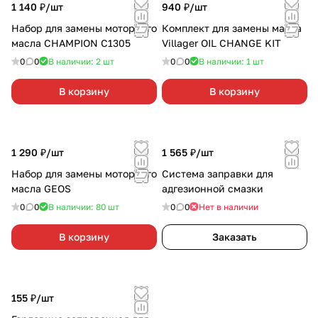
1 140 ₽/
шт
940 ₽/
шт
Набор для замены моторного
Комплект для замены масла
масла CHAMPION C1305
Villager OIL CHANGE KIT
0
0
В наличии: 2
шт
0
0
В наличии: 1
шт
В корзину
В корзину
1 290 ₽/
шт
1 565 ₽/
шт
Набор для замены моторного
Система заправки для
масла GEOS
адгезионной смазки
0
0
В наличии: 80
шт
0
0
Нет в наличии
В корзину
Заказать
155 ₽/
шт