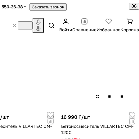
) 550-36-38
Заказать звонок
Войти
Сравнение
Избранное
Корзина
/
шт
16 990 ₽/
шт
еситель VILLARTEC CM-
Бетоносмеситель VILLARTEC CM-
120С