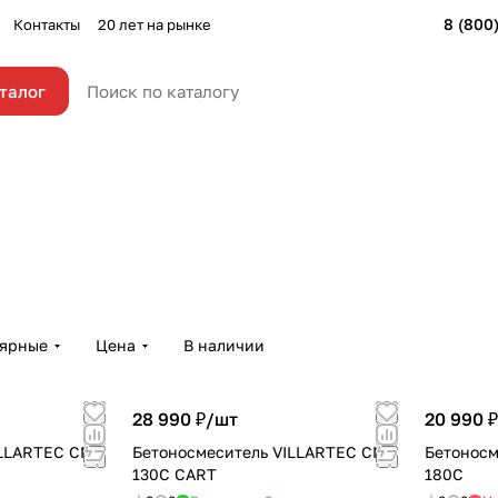
8 (800
Контакты
20 лет на рынке
талог
лярные
Цена
В наличии
28 990 ₽/
шт
20 990 ₽
ILLARTEC CM-
Бетоносмеситель VILLARTEC CM-
Бетоносм
130С CART
180С