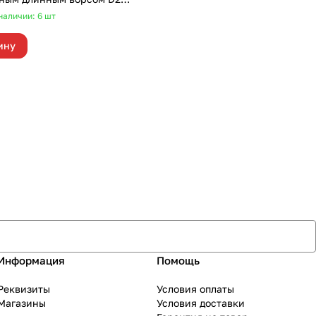
ONE UN-46
наличии: 6
шт
ину
Информация
Помощь
Реквизиты
Условия оплаты
Магазины
Условия доставки