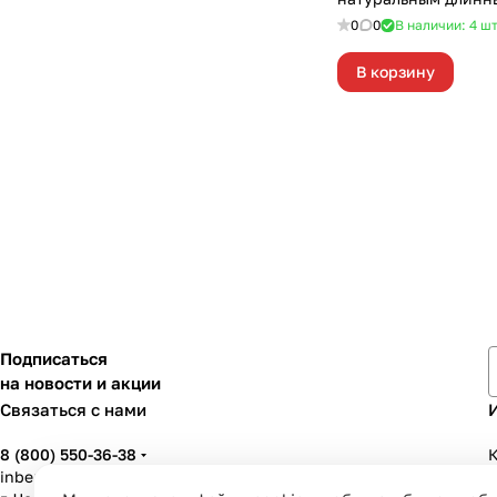
D32/35мм OZONE UN
0
0
В наличии: 4
ш
В корзину
Подписаться
на новости и акции
Связаться с нами
8 (800) 550-36-38
К
inbenzo35@list.ru