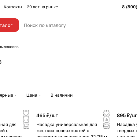
8 (800
Контакты
20 лет на рынке
талог
пылесосов
3
лярные
Цена
В наличии
465 ₽/
шт
895 ₽/
ш
ная для
Насадка универсальная для
Насадка 
ей с
жестких поверхностей с
твердых 
ым ворсом
поворотным основанием 32/35 мм
натураль