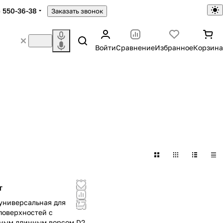
) 550-36-38
Заказать звонок
Войти
Сравнение
Избранное
Корзина
т
универсальная для
поверхностей с
ным длинным ворсом D27-