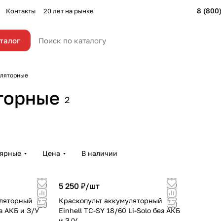
8 (800
Контакты
20 лет на рынке
талог
уляторные
торные
2
лярные
Цена
В наличии
5 250 ₽/
шт
уляторный
Краскопульт аккумуляторный
з АКБ и З/У
Einhell TC-SY 18/60 Li-Solo без АКБ
и З/У