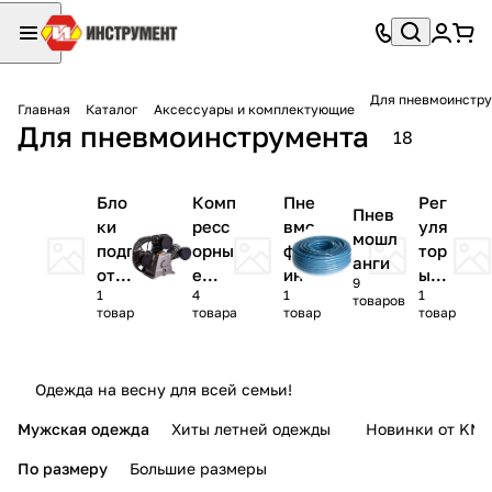
Для пневмоинстр
Главная
Каталог
Аксессуары и комплектующие
Для пневмоинструмента
18
Бло
Комп
Пне
Рег
Пнев
ки
ресс
вмо
уля
мошл
подг
орны
фит
тор
анги
ото
е
инги
ы
9
1
4
1
1
вки
голо
дав
товаров
товар
товара
товар
товар
воз
вки
лен
дух
ия
а
Одежда на весну для всей семьи!
Мужская одежда
Хиты летней одежды
Новинки от KMI
По размеру
Большие размеры