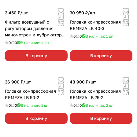
3 450 ₽/
шт
30 950 ₽/
шт
Фильтр воздушный с
Головка компрессорная
регулятором давления
REMEZA LB 40-3
манометром и лубрикатором
0
0
В наличии: 1
шт
Кратон
0
0
В наличии: 4
шт
В корзину
В корзину
36 900 ₽/
шт
48 900 ₽/
шт
Головка компрессорная
Головка компрессорная
REMEZA LB 50-2
REMEZA LB 75-2
0
0
В наличии: 1
шт
0
0
В наличии: 2
шт
В корзину
В корзину