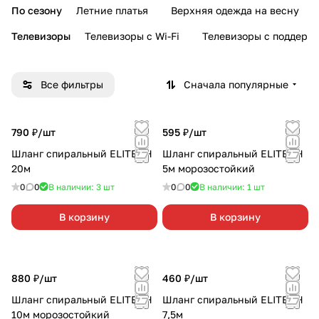
По сезону
Летние платья
Верхняя одежда на весну
Телевизоры
Телевизоры с Wi-Fi
Телевизоры с поддерж
Все фильтры
Сначала популярные
790 ₽/
шт
595 ₽/
шт
Шланг спиральный ELITECH
Шланг спиральный ELITECH
20м
5м морозостойкий
0
0
В наличии: 3
шт
0
0
В наличии: 1
шт
В корзину
В корзину
880 ₽/
шт
460 ₽/
шт
Шланг спиральный ELITECH
Шланг спиральный ELITECH
10м морозостойкий
7,5м