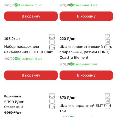
0
0
В наличии: 1
шт
0
0
В наличии: 1
шт
В корзину
В корзину
195 ₽/
шт
220 ₽/
шт
Набор насадок для
Шланг пневматический (5 м,
накачивания ELITECH 3шт
спиральный, разъем EURO)
Quattro Elementi
0
0
В наличии: 6
шт
0
0
В наличии: 3
шт
В корзину
В корзину
Розничные
670 ₽/
шт
2 790 ₽/
шт
Шланг спиральный ELITECH
Старая цена
15м
4 060 ₽/
шт