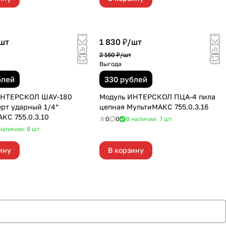
шт
1 830 ₽/
шт
2 160 ₽/
шт
Выгода
блей
330 рублей
ИНТЕРСКОЛ ШАУ-180
Модуль ИНТЕРСКОЛ ПЦА-4 пила
рт ударный 1/4”
цепная МультиМАКС 755.0.3.16
КС 755.0.3.10
0
0
В наличии: 7
шт
наличии: 8
шт
ину
В корзину