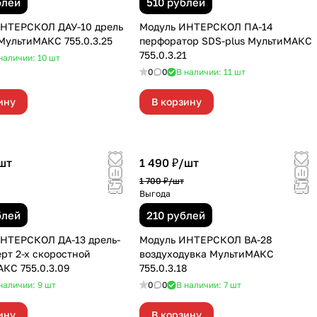
блей
510 рублей
ИНТЕРСКОЛ ДАУ-10 дрель
Модуль ИНТЕРСКОЛ ПА-14
МультиМАКС 755.0.3.25
перфоратор SDS-plus МультиМАКС
755.0.3.21
наличии: 10
шт
0
0
В наличии: 11
шт
ину
В корзину
шт
1 490 ₽/
шт
1 700 ₽/
шт
Выгода
блей
210 рублей
НТЕРСКОЛ ДА-13 дрель-
Модуль ИНТЕРСКОЛ ВА-28
рт 2-х скоростной
воздуходувка МультиМАКС
КС 755.0.3.09
755.0.3.18
наличии: 9
шт
0
0
В наличии: 7
шт
ину
В корзину