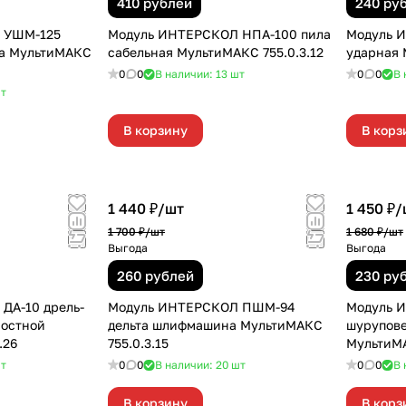
410 рублей
240 ру
 УШМ-125
Модуль ИНТЕРСКОЛ НПА-100 пила
Модуль 
а МультиМАКС
сабельная МультиМАКС 755.0.3.12
ударная 
0
0
В наличии: 13
шт
0
0
В 
т
В корзину
В корз
1 440 ₽/
шт
1 450 ₽/
1 700 ₽/
шт
1 680 ₽/
шт
Выгода
Выгода
260 рублей
230 ру
ДА-10 дрель-
Модуль ИНТЕРСКОЛ ПШМ-94
Модуль И
ростной
дельта шлифмашина МультиМАКС
шурупове
.26
755.0.3.15
МультиМА
т
0
0
В наличии: 20
шт
0
0
В 
В корзину
В корз