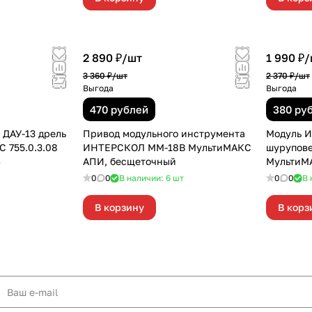
2 890 ₽/
шт
1 990 ₽/
3 360 ₽/
шт
2 370 ₽/
шт
Выгода
Выгода
470 рублей
380 ру
ДАУ-13 дрель
Привод модульного инструмента
Модуль 
 755.0.3.08
ИНТЕРСКОЛ ММ-18В МультиМАКС
шурупове
АПИ, бесщеточный
МультиМА
т
0
0
В наличии: 6
шт
0
0
В 
В корзину
В корз