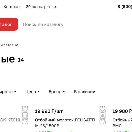
8 (800
Контакты
20 лет на рынке
талог
ки сетевые
вые
14
лярные
Цена
Бренд
В наличии
19 990 ₽/
шт
19 980 ₽
DCK KZG10
Отбойный молоток FELISATTI
Отбойный
М-25/1500В
ВМС
т