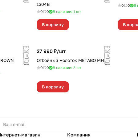
1304В
0
0
В 
т
0
0
В наличии: 1
шт
В корзину
В корз
27 990 ₽/
шт
 CROWN
Отбойный молоток METABO MH 5
0
0
В наличии: 3
шт
т
В корзину
Интернет-магазин
Компания