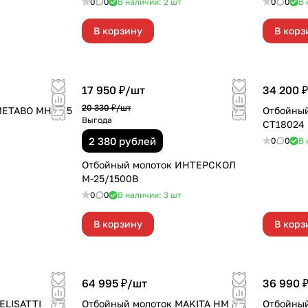
0
0
В наличии: 2
шт
0
0
В 
В корзину
В корз
17 950 ₽/
шт
34 200 ₽
20 330 ₽/
шт
METABO MHEV 5
Отбойны
Выгода
СТ18024
2 380 рублей
0
0
В 
Отбойный молоток ИНТЕРСКОЛ
М-25/1500В
0
0
В наличии: 3
шт
В корзину
В корз
64 995 ₽/
шт
36 990 
ELISATTI
Отбойный молоток MAKITA HM
Отбойный