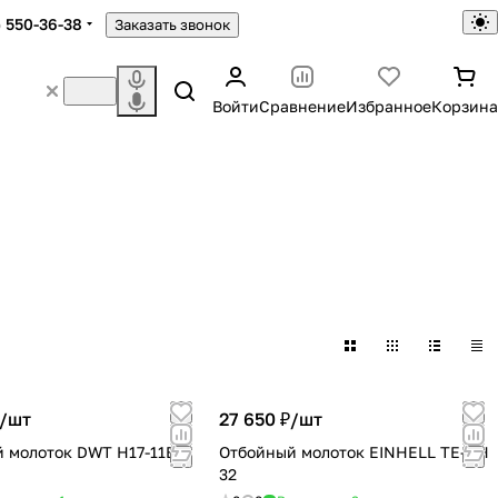
) 550-36-38
Заказать звонок
Войти
Сравнение
Избранное
Корзина
/
шт
27 650 ₽/
шт
 молоток DWT H17-11B
Отбойный молоток EINHELL TE-DH
32