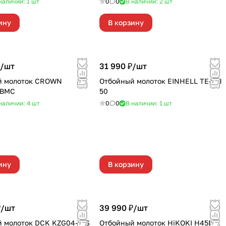
наличии: 1
шт
0
0
В наличии: 2
шт
ину
В корзину
/
шт
31 990 ₽/
шт
й молоток CROWN
Отбойный молоток EINHELL TE-DH
 ВМС
50
наличии: 4
шт
0
0
В наличии: 1
шт
ину
В корзину
₽/
шт
39 990 ₽/
шт
 молоток DCK KZG04-15S
Отбойный молоток HiKOKI H45ME