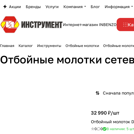
Акции
Бренды
Услуги
Компания
Блог
Информация
Ка
Интернет-магазин INBENZO
Главная
Каталог
Инструменты
Отбойные молотки
Отбойные молот
Отбойные молотки сете
Сначала попу
32 990 ₽/
шт
Отбойный молоток 
0
0
В наличии: 5
ш