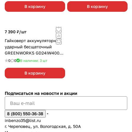
В корзину
В корзину
7 390 ₽/
шт
Гайковерт аккумуляторный
ударный бесщеточный
GREENWORKS GD24IW400
без АКБ и З/У 1/2"
0
0
В наличии: 3
шт
В корзину
Подписаться
на новости и акции
8 (800) 550-36-38
inbenzo35@list.ru
г. Череповец, ул. Вологодская, д. 50А