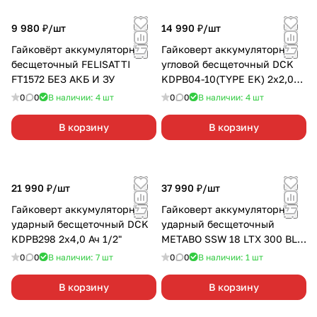
9 980 ₽/
шт
14 990 ₽/
шт
Гайковёрт аккумуляторный
Гайковерт аккумуляторный
бесщеточный FELISATTI
угловой бесщеточный DCK
FT1572 БЕЗ АКБ И ЗУ
KDPB04-10(TYPE EK) 2х2,0
Ач
0
0
В наличии: 4
шт
0
0
В наличии: 4
шт
В корзину
В корзину
21 990 ₽/
шт
37 990 ₽/
шт
Гайковерт аккумуляторный
Гайковерт аккумуляторный
ударный бесщеточный DCK
ударный бесщеточный
KDPB298 2х4,0 Ач 1/2"
METABO SSW 18 LTX 300 BL
2х5,2 Ач 1/2"
0
0
В наличии: 7
шт
0
0
В наличии: 1
шт
В корзину
В корзину