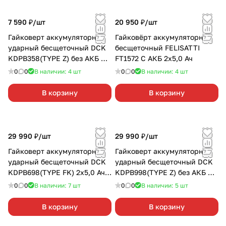
7 590 ₽/
шт
20 950 ₽/
шт
Гайковерт аккумуляторный
Гайковёрт аккумуляторный
ударный бесщеточный DCK
бесщеточный FELISATTI
KDPB358(TYPE Z) без АКБ и
FT1572 С АКБ 2х5,0 Ач
З/У 1/2"
0
0
В наличии: 4
шт
0
0
В наличии: 4
шт
В корзину
В корзину
29 990 ₽/
шт
29 990 ₽/
шт
Гайковерт аккумуляторный
Гайковерт аккумуляторный
ударный бесщеточный DCK
ударный бесщеточный DCK
KDPB698(TYPE FK) 2х5,0 Ач
KDPB998(TYPE Z) без АКБ и
1/2"
З/У 3/4"
0
0
В наличии: 7
шт
0
0
В наличии: 5
шт
В корзину
В корзину