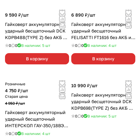
9 590 ₽/
шт
6 890 ₽/
шт
Гайковерт аккумуляторный
Гайковерт аккумуляторный
ударный бесщеточный DCK
ударный бесщеточный
KDPB488(TYPE Z) без АКБ и
FELISATTI FT1616 без АКБ и
З/У 1/2 "
З/У 1/2"
0
0
В наличии: 5
шт
0
0
В наличии: 4
шт
В корзину
В корзину
Розничные
10 990 ₽/
шт
4 750 ₽/
шт
Гайковерт аккумуляторный
Старая цена
ударный бесщеточный DCK
4 950 ₽/
шт
KDPB698(TYPE Z) без АКБ и
Гайковерт аккумуляторный
З/У 1/2"
0
0
В наличии: 5
шт
ударный бесщеточный
ИНТЕРСКОЛ ГАУ-350/18ВЭ
без АКБ и З/У 1/2"
0
0
В наличии: 4
шт