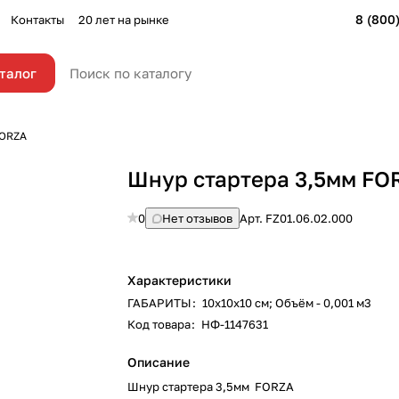
8 (800
Контакты
20 лет на рынке
талог
FORZA
Шнур стартера 3,5мм FO
0
Нет отзывов
Арт.
FZ01.06.02.000
Характеристики
ГАБАРИТЫ
:
10х10х10 см; Объём - 0,001 м3
Код товара
:
НФ-1147631
Описание
Шнур стартера 3,5мм FORZA