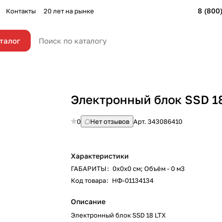
8 (800
Контакты
20 лет на рынке
талог
Электронный блок SSD 1
0
Нет отзывов
Арт.
343086410
Характеристики
ГАБАРИТЫ
:
0х0х0 см; Объём - 0 м3
Код товара
:
НФ-01134134
Описание
Электронный блок SSD 18 LTX