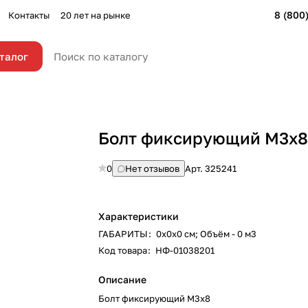
8 (800
Контакты
20 лет на рынке
талог
Болт фиксирующий М3х
0
Нет отзывов
Арт.
325241
Характеристики
ГАБАРИТЫ
:
0х0х0 см; Объём - 0 м3
Код товара
:
НФ-01038201
Описание
Болт фиксирующий М3х8