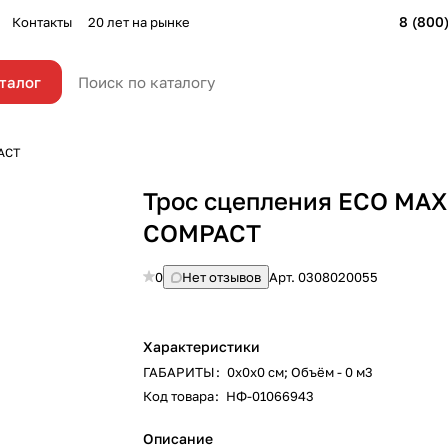
8 (800
Контакты
20 лет на рынке
талог
ACT
Трос сцепления ECO MAX
COMPACT
0
Нет отзывов
Арт.
0308020055
Характеристики
ГАБАРИТЫ
:
0х0х0 см; Объём - 0 м3
Код товара
:
НФ-01066943
Описание