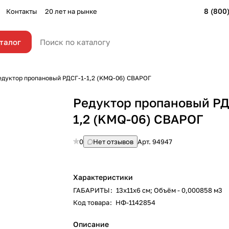
8 (800
Контакты
20 лет на рынке
талог
едуктор пропановый РДСГ-1-1,2 (KMQ-06) СВАРОГ
Редуктор пропановый РД
1,2 (KMQ-06) СВАРОГ
0
Нет отзывов
Арт.
94947
Характеристики
ГАБАРИТЫ
:
13х11х6 см; Объём - 0,000858 м3
Код товара
:
НФ-1142854
Описание