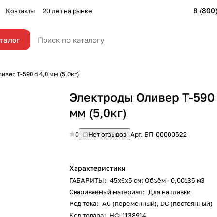
8 (800
Контакты
20 лет на рынке
талог
ивер Т-590 d 4,0 мм (5,0кг)
Электроды Оливер Т-590 
мм (5,0кг)
0
Нет отзывов
Арт.
БП-00000522
Характеристики
ГАБАРИТЫ
:
45х6х5 см; Объём - 0,00135 м3
Свариваемый материал
:
Для наплавки
Род тока
:
AC (переменный), DC (постоянный)
Код товара
:
НФ-1138914