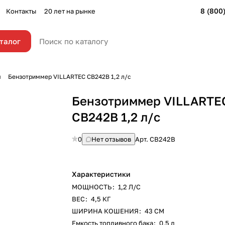
8 (800
Контакты
20 лет на рынке
талог
ы
Бензотриммер VILLARTEC CB242В 1,2 л/с
Бензотриммер VILLARTE
CB242В 1,2 л/с
0
Нет отзывов
Арт.
CB242B
Характеристики
МОЩНОСТЬ
:
1,2 Л/С
ВЕС
:
4,5 КГ
ШИРИНА КОШЕНИЯ
:
43 СМ
Емкость топливного бака
:
0,5 л