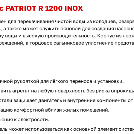
с PATRIOT R 1200 INOX
ен для перекачивания чистой воды из колодцев, резер
, а также может служить основой для создания насосн
ачу воды и высокую производительность. Корпус из не
реждений, а торцовое сальниковое уплотнение предотв
чной рукояткой для лёгкого переноса и установки.
вить агрегат на любую поверхность без риска опрокид
тали защищает двигатель и внутренние компоненты от 
атацию комфортной вблизи жилых помещений.
ения к электросети.
ль может использоваться как основной элемент сист