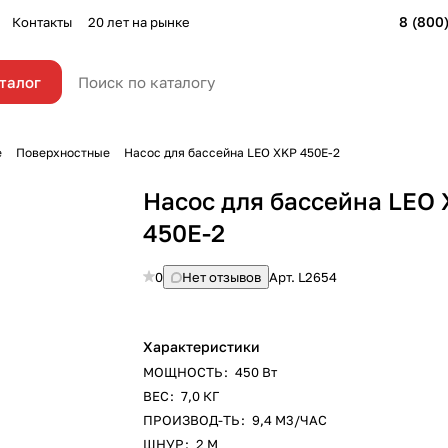
8 (800
Контакты
20 лет на рынке
талог
е
Поверхностные
Насос для бассейна LEO XKP 450E-2
Насос для бассейна LEO
450E-2
0
Нет отзывов
Арт.
L2654
Характеристики
МОЩНОСТЬ
:
450 Вт
ВЕС
:
7,0 КГ
ПРОИЗВОД-ТЬ
:
9,4 М3/ЧАС
ШНУР
:
2 М