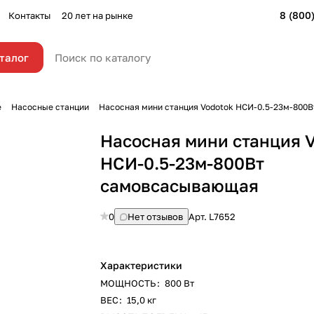
8 (800
Контакты
20 лет на рынке
талог
е
Насосные станции
Насосная мини станция Vodotok НСИ-0.5-23м-800
Насосная мини станция 
НСИ-0.5-23м-800Вт
самовсасывающая
0
Нет отзывов
Арт.
L7652
Характеристики
МОЩНОСТЬ
:
800 Вт
ВЕС
:
15,0 кг