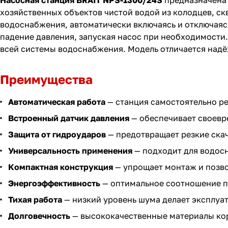
Насосная станция BRAIT NPS-1300/24S
предназначена 
хозяйственных объектов чистой водой из колодцев, ск
водоснабжения, автоматически включаясь и отключаяс
падение давления, запуская насос при необходимости
всей системы водоснабжения. Модель отличается над
Преимущества
Автоматическая работа
— станция самостоятельно ре
Встроенный датчик давления
— обеспечивает своевр
Защита от гидроударов
— предотвращает резкие ска
Универсальность применения
— подходит для водосн
Компактная конструкция
— упрощает монтаж и позво
Энергоэффективность
— оптимальное соотношение п
Тихая работа
— низкий уровень шума делает эксплу
Долговечность
— высококачественные материалы кор