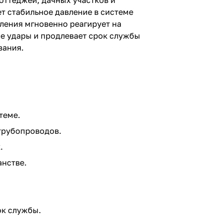
оттеджей, дачных участков и
т стабильное давление в системе
ления мгновенно реагирует на
е удары и продлевает срок службы
вания.
теме.
трубопроводов.
.
анстве.
ок службы.