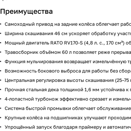
Преимущества
Самоходный привод на задние колёса облегчает рабо
Ширина скашивания 46 см ускоряет обработку участ
Мощный двигатель RATO RV170-S (4,8 л. с., 170 см³) 
Травосборник объёмом 60 л позволяет реже прерыват
Функция мульчирования возвращает измельчённую тра
Возможность бокового выброса для работы без сбор
Центральная регулировка высоты скашивания (25–75 м
Прочная стальная дека толщиной 1,6 мм устойчива к
4-лопастной турбонож эффективно срезает и измельч
Система быстрой промывки облегчает обслуживание
Крупные колёса на подшипниках улучшают проходимо
Упрощённый запуск благодаря праймеру и автоматич