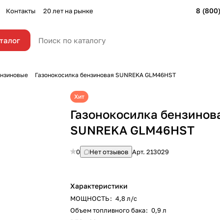
8 (800
Контакты
20 лет на рынке
талог
ензиновые
Газонокосилка бензиновая SUNREKA GLM46HST
Хит
Газонокосилка бензинов
SUNREKA GLM46HST
0
Нет отзывов
Арт.
213029
Характеристики
МОЩНОСТЬ
:
4,8 л/с
Объем топливного бака
:
0,9 л