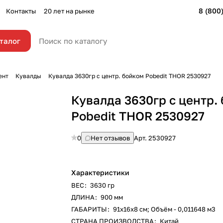
8 (800
Контакты
20 лет на рынке
талог
ент
Кувалды
Кувалда 3630гр с центр. бойком Pobedit THOR 2530927
Кувалда 3630гр с центр.
Pobedit THOR 2530927
0
Нет отзывов
Арт.
2530927
Характеристики
ВЕС
:
3630 гр
ДЛИНА
:
900 мм
ГАБАРИТЫ
:
91х16х8 см; Объём - 0,011648 м3
СТРАНА ПРОИЗВОДСТВА
:
Китай