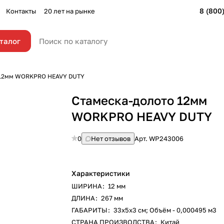
8 (800
Контакты
20 лет на рынке
талог
 12мм WORKPRO HEAVY DUTY
Стамеска-долото 12мм
WORKPRO HEAVY DUTY
0
Нет отзывов
Арт.
WP243006
Характеристики
ШИРИНА
:
12 мм
ДЛИНА
:
267 мм
ГАБАРИТЫ
:
33х5х3 см; Объём - 0,000495 м3
СТРАНА ПРОИЗВОДСТВА
:
Китай