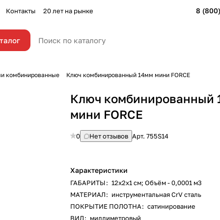
8 (800
Контакты
20 лет на рынке
талог
и комбинированные
Ключ комбинированный 14мм мини FORCE
Ключ комбинированный 
мини FORCE
0
Нет отзывов
Арт.
755S14
Характеристики
ГАБАРИТЫ
:
12х2х1 см; Объём - 0,0001 м3
МАТЕРИАЛ
:
инструментальная CrV сталь
ПОКРЫТИЕ ПОЛОТНА
:
сатинирование
ВИД
:
миллиметровый