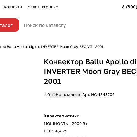
8 (800
Контакты
20 лет на рынке
талог
ор Ballu Apollo digital INVERTER Moon Gray BEC/ATI-2001
Конвектор Ballu Apollo di
INVERTER Moon Gray BEC
2001
0
Нет отзывов
Арт.
HC-1343706
Характеристики
МОЩНОСТЬ
:
2000 Вт
ВЕС
:
4,4 кг