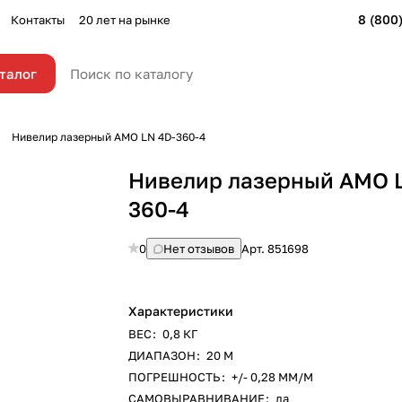
8 (800
Контакты
20 лет на рынке
талог
Нивелир лазерный AMO LN 4D-360-4
Нивелир лазерный AMO 
360-4
0
Нет отзывов
Арт.
851698
Характеристики
ВЕС
:
0,8 КГ
ДИАПАЗОН
:
20 М
ПОГРЕШНОСТЬ
:
+/- 0,28 ММ/М
САМОВЫРАВНИВАНИЕ
:
да