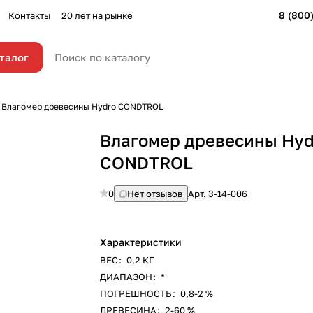
8 (800
Контакты
20 лет на рынке
талог
Влагомер древесины Hydro CONDTROL
Влагомер древесины Hyd
CONDTROL
0
Нет отзывов
Арт.
3-14-006
Характеристики
ВЕС
:
0,2 КГ
ДИАПАЗОН
:
*
ПОГРЕШНОСТЬ
:
0,8-2 %
ДРЕВЕСИНА
:
2-60 %