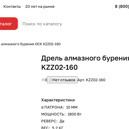
8 (800
Контакты
20 лет на рынке
талог
 алмазного бурения DCK KZZ02-160
Дрель алмазного бурени
KZZ02-160
0
Нет отзывов
Арт.
KZZ02-160
Характеристики
d ПАТРОНА
:
10 ММ
МОЩНОСТЬ
:
1800 Вт
РЕВЕРС
:
Да
ВЕС
:
5,2 КГ