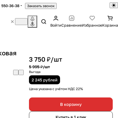
) 550-36-38
Заказать звонок
Войти
Сравнение
Избранное
Корзина
ковая
3 750 ₽/
шт
5 995 ₽/
шт
Выгода
2 245 рублей
Цена указана с учётом НДС 22%
В корзину
Купить в 1 клик