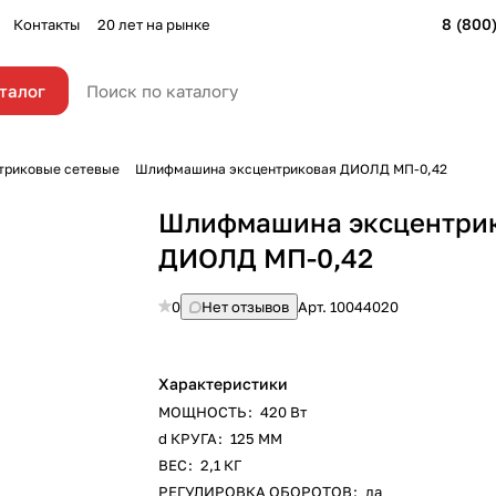
8 (800
Контакты
20 лет на рынке
талог
риковые сетевые
Шлифмашина эксцентриковая ДИОЛД МП-0,42
Шлифмашина эксцентри
ДИОЛД МП-0,42
0
Нет отзывов
Арт.
10044020
Характеристики
МОЩНОСТЬ
:
420 Вт
d КРУГА
:
125 ММ
ВЕС
:
2,1 КГ
РЕГУЛИРОВКА ОБОРОТОВ
:
да