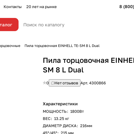
8 (800
Контакты
20 лет на рынке
талог
орцовочные
Пила торцовочная EINHELL TE-SM 8 L Dual
Пила торцовочная EINHE
SM 8 L Dual
0
Нет отзывов
Арт.
4300866
Характеристики
МОЩНОСТЬ
:
1800Вт
ВЕС
:
13.25 кг
ДИАМЕТР ДИСКА
:
216мм
45°/45°
:
215 мм