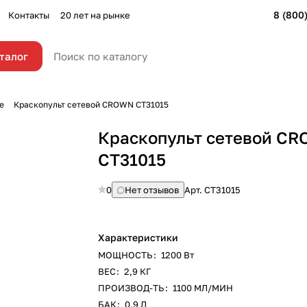
8 (800
Контакты
20 лет на рынке
талог
е
Краскопульт сетевой CROWN СТ31015
Краскопульт сетевой C
СТ31015
0
Нет отзывов
Арт.
СТ31015
Характеристики
МОЩНОСТЬ
:
1200 Вт
ВЕС
:
2,9 КГ
ПРОИЗВОД-ТЬ
:
1100 МЛ/МИН
БАК
:
0,9 Л