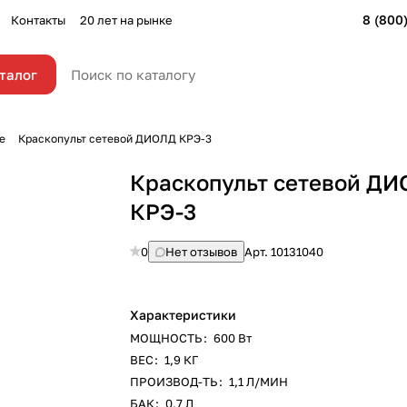
8 (800
Контакты
20 лет на рынке
талог
е
Краскопульт сетевой ДИОЛД КРЭ-3
Краскопульт сетевой Д
КРЭ-3
0
Нет отзывов
Арт.
10131040
Характеристики
МОЩНОСТЬ
:
600 Вт
ВЕС
:
1,9 КГ
ПРОИЗВОД-ТЬ
:
1,1 Л/МИН
БАК
:
0,7 Л