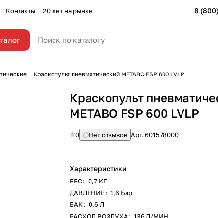
8 (800
Контакты
20 лет на рынке
талог
тические
Краскопульт пневматический METABO FSP 600 LVLP
Краскопульт пневматиче
METABO FSP 600 LVLP
0
Нет отзывов
Арт.
601578000
Характеристики
ВЕС
:
0,7 КГ
ДАВЛЕНИЕ
:
1,6 Бар
БАК
:
0,6 Л
РАСХОД ВОЗДУХА
:
136 Л/МИН