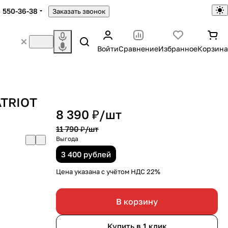
) 550-36-38
Заказать звонок
Войти
Сравнение
Избранное
Корзина
ATRIOT
8 390 ₽/
шт
11 790 ₽/
шт
Выгода
3 400 рублей
Цена указана с учётом НДС 22%
В корзину
Купить в 1 клик