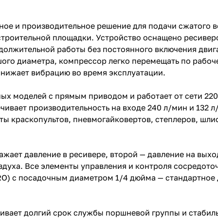
ое и производительное решение для подачи сжатого в
 строительной площадки. Устройство оснащено ресивер
должительной работы без постоянного включения двиг
ого диаметра, компрессор легко перемещать по рабоче
нижает вибрацию во время эксплуатации.
х моделей с прямым приводом и работает от сети 220–
спечивает производительность на входе 240 л/мин и 132 
оты краскопультов, пневмогайковертов, степлеров, шл
ает давление в ресивере, второй — давление на выход
здуха. Все элементы управления и контроля сосредото
RO) с посадочным диаметром 1/4 дюйма — стандартное
чивает долгий срок службы поршневой группы и стабил