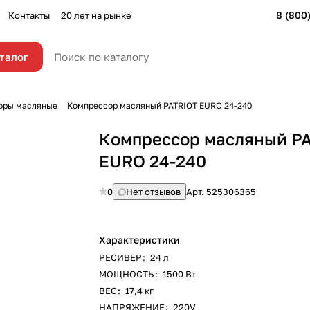
8 (800
Контакты
20 лет на рынке
талог
оры масляные
Компрессор масляный PATRIOT EURO 24-240
Компрессор масляный P
EURO 24-240
0
Нет отзывов
Арт.
525306365
Характеристики
РЕСИВЕР
:
24 л
МОЩНОСТЬ
:
1500 Вт
ВЕС
:
17,4 кг
НАПРЯЖЕНИЕ
:
220V