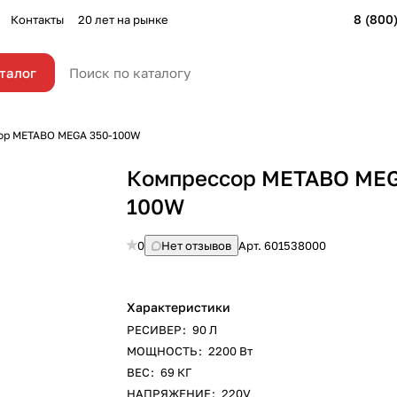
8 (800
Контакты
20 лет на рынке
талог
ор METABO MEGA 350-100W
Компрессор METABO MEG
100W
0
Нет отзывов
Арт.
601538000
Характеристики
РЕСИВЕР
:
90 Л
МОЩНОСТЬ
:
2200 Вт
ВЕС
:
69 КГ
НАПРЯЖЕНИЕ
:
220V