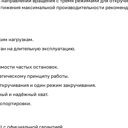
ь направлений вращения с тремя режимами для откручи
остижения максимальной производительности рекоменду
ким нагрузкам.
ан на длительную эксплуатацию.
мости частых остановок.
атическому принципу работы.
ткручивания и один режим закручивания.
ный и надёжный хват.
нспортировки.
l с официальной гарантией.