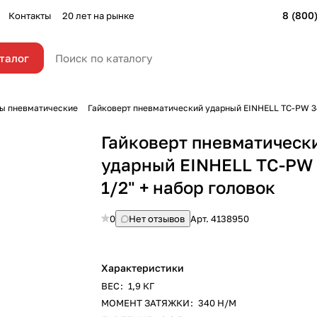
8 (800
Контакты
20 лет на рынке
талог
ы пневматические
Гайковерт пневматический ударный EINHELL TC-PW 34
Гайковерт пневматическ
ударный EINHELL TC-PW
1/2" + набор головок
0
Нет отзывов
Арт.
4138950
Характеристики
ВЕС
:
1,9 КГ
МОМЕНТ ЗАТЯЖКИ
:
340 Н/М