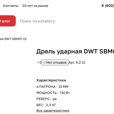
8 (800
Контакты
20 лет на рынке
талог
ная DWT SBM07-13
Дрель ударная DWT SBM
0
Нет отзывов
Арт.
5.2.11
Характеристики
d ПАТРОНА
:
13 ММ
МОЩНОСТЬ
:
710 Вт
РЕВЕРС
:
да
ВЕС
:
2,3 КГ
Все характеристики