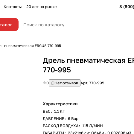
8 (800
Контакты
20 лет на рынке
талог
ль пневматическая ERGUS 770-995
Дрель пневматическая 
770-995
0
Нет отзывов
Арт.
770-995
Характеристики
ВЕС
:
1,1 КГ
ДАВЛЕНИЕ
:
6 Бар
РАСХОД ВОЗДУХА
:
115 Л/МИН
ГАБАРИТЫ
:
23х21х6 см; Объём - 0,002898 м3