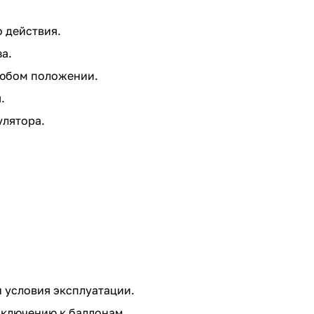
 действия.
за.
 любом положении.
.
улятора.
 условия эксплуатации.
дключению к баллонам.