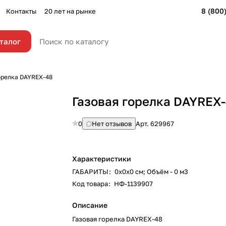
8 (800
Контакты
20 лет на рынке
талог
орелка DAYREX-48
Газовая горелка DAYREX
0
Нет отзывов
Арт.
629967
Характеристики
ГАБАРИТЫ
:
0х0х0 см; Объём - 0 м3
Код товара
:
НФ-1139907
Описание
Газовая горелка DAYREX-48