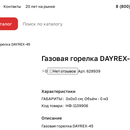
8 (800
Контакты
20 лет на рынке
талог
орелка DAYREX-45
Газовая горелка DAYREX
0
Нет отзывов
Арт.
628939
Характеристики
ГАБАРИТЫ
:
0х0х0 см; Объём - 0 м3
Код товара
:
НФ-1139906
Описание
Газовая горелка DAYREX-45