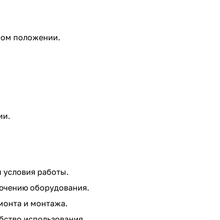
юбом положении.
ии.
 условия работы.
лючению оборудования.
монта и монтажа.
бство использования.