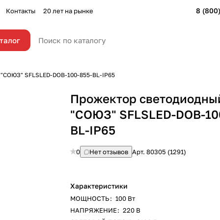
8 (800
Контакты
20 лет на рынке
талог
 "СОЮЗ" SFLSLED-DOB-100-855-BL-IP65
Прожектор светодиодны
"СОЮЗ" SFLSLED-DOB-10
BL-IP65
0
Нет отзывов
Арт.
80305 (1291)
Характеристики
МОЩНОСТЬ
:
100 Вт
НАПРЯЖЕНИЕ
:
220 В